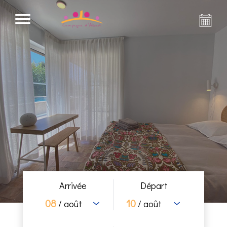
Arrivée
Départ
08
10
/ août
/ août