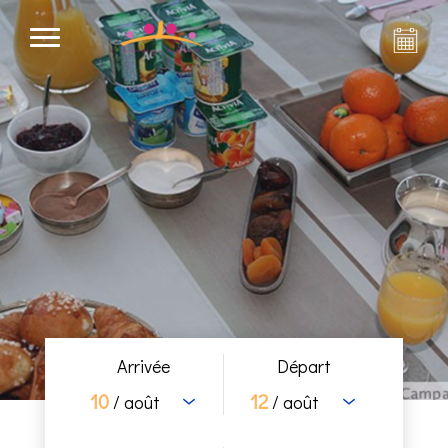
Arrivée
Départ
10
12
/ août
/ août